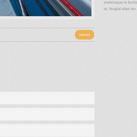
scelerisque in facili
ac, feugiat vitae leo
suivant