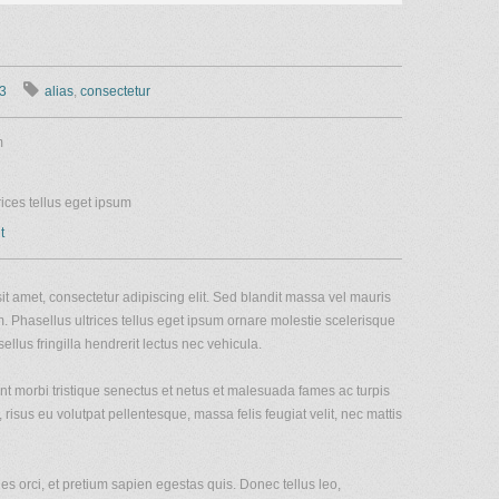
 3
alias
,
consectetur
m
rices tellus eget ipsum
t
t amet, consectetur adipiscing elit. Sed blandit massa vel mauris
im. Phasellus ultrices tellus eget ipsum ornare molestie scelerisque
ellus fringilla hendrerit lectus nec vehicula.
nt morbi tristique senectus et netus et malesuada fames ac turpis
 risus eu volutpat pellentesque, massa felis feugiat velit, nec mattis
es orci, et pretium sapien egestas quis. Donec tellus leo,