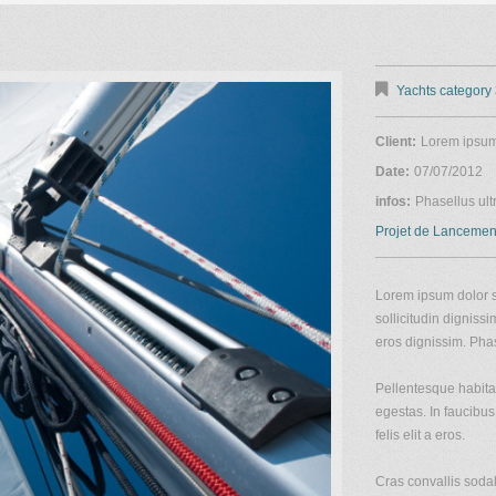
Yachts category
Client:
Lorem ipsu
Date:
07/07/2012
infos:
Phasellus ult
Projet de Lancemen
Lorem ipsum dolor si
sollicitudin digniss
eros dignissim. Phas
Pellentesque habita
egestas. In faucibus,
felis elit a eros.
Cras convallis sodal