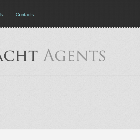
ls
Contacts