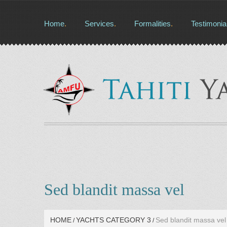
Home
Services
Formalities
Testimonia
Sed blandit massa vel
HOME
YACHTS CATEGORY 3
Sed blandit massa vel